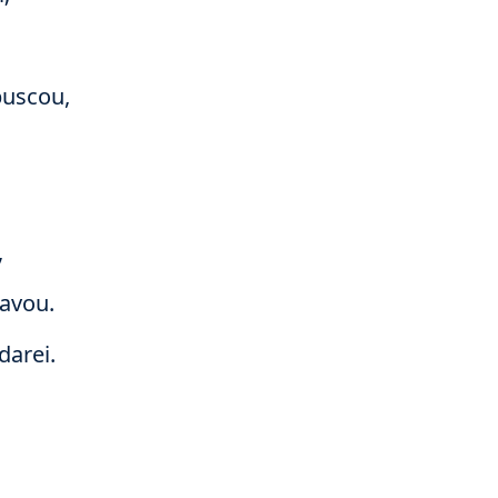
buscou,
,
avou.
darei.