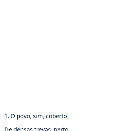
1. O povo, sim, coberto
De densas trevas, perto