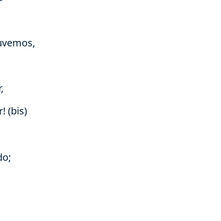
ouvemos,
,
! (bis)
do;