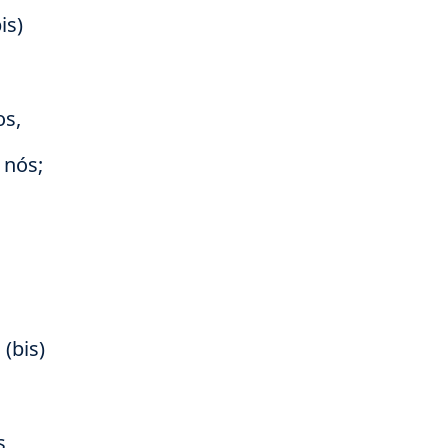
is)
os,
 nós;
(bis)
s