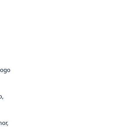
rogo
o,
or,