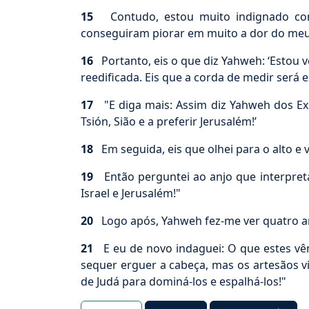
15
Contudo, estou muito indignado cont
conseguiram piorar em muito a dor do meu
16
Portanto, eis o que diz Yahweh: ‘Estou v
reedificada. Eis que a corda de medir será 
17
"E diga mais: Assim diz Yahweh dos Exé
Tsión, Sião e a preferir Jerusalém!’
18
Em seguida, eis que olhei para o alto e v
19
Então perguntei ao anjo que interpretava
Israel e Jerusalém!"
20
Logo após, Yahweh fez-me ver quatro a
21
E eu de novo indaguei: O que estes vêm 
sequer erguer a cabeça, mas os artesãos v
de Judá para dominá-los e espalhá-los!"