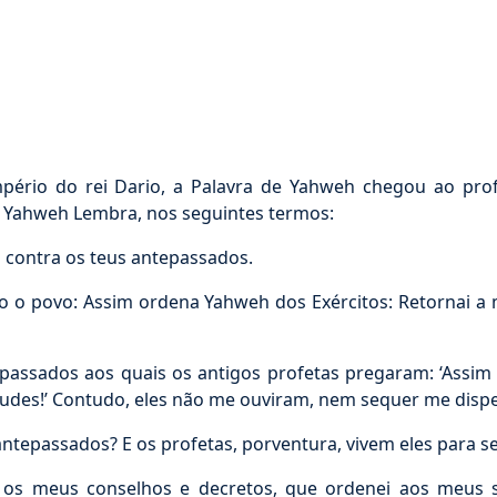
o do rei Dario, a Palavra de Yahweh chegou ao profet
a, Yahweh Lembra, nos seguintes termos:
contra os teus antepassados.
 o povo: Assim ordena Yahweh dos Exércitos: Retornai a m
assados aos quais os antigos profetas pregaram: ‘Assim
tudes!’ Contudo, eles não me ouviram, nem sequer me dis
ntepassados? E os profetas, porventura, vivem eles para 
s meus conselhos e decretos, que ordenei aos meus se