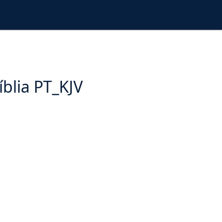
íblia PT_KJV