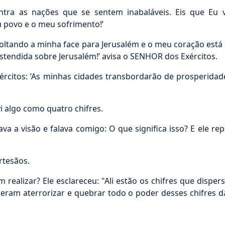
ra as nações que se sentem inabaláveis. Eis que Eu v
 povo e o meu sofrimento!’
oltando a minha face para Jerusalém e o meu coração está r
estendida sobre Jerusalém!’ avisa o SENHOR dos Exércitos.
rcitos: ‘As minhas cidades transbordarão de prosperidade
i algo como quatro chifres.
 a visão e falava comigo: O que significa isso? E ele rep
rtesãos.
realizar? Ele esclareceu: "Ali estão os chifres que disp
ieram aterrorizar e quebrar todo o poder desses chifres 