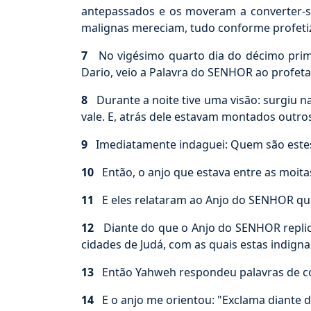
antepassados e os moveram a converter-se
malignas mereciam, tudo conforme profetiz
7
No vigésimo quarto dia do décimo primeir
Dario, veio a Palavra do SENHOR ao profeta 
8
Durante a noite tive uma visão: surgiu 
vale. E, atrás dele estavam montados outro
9
Imediatamente indaguei: Quem são estes,
10
Então, o anjo que estava entre as moitas
11
E eles relataram ao Anjo do SENHOR que 
12
Diante do que o Anjo do SENHOR replico
cidades de Judá, com as quais estas indign
13
Então Yahweh respondeu palavras de con
14
E o anjo me orientou: "Exclama diante de