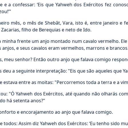
 e a confessar: ‘Eis que Yahweh dos Exércitos fez cono
ou!’"
o mês, o mês de Shebât, Vara, isto é, entre janeiro e f
Zacarias, filho de Berequias e neto de Ido.
na minha frente um anjo montado num cavalo vermelho. Ele
s anjos, e seus cavalos eram vermelhos, marrons e brancos
 meu senhor? Então outro anjo que falava comigo responde
 deu a seguinte interpretação: "Eis que são aqueles que Ya
estava entre as moitas: "Percorremos toda a terra e a vim
u: "Ó Yahweh dos Exércitos, até quando não olharás com 
ado há setenta anos?"
forto e encorajamento ao anjo que falava comigo.
 todos: Assim diz Yahweh dos Exércitos: ‘Eu tenho sido mu