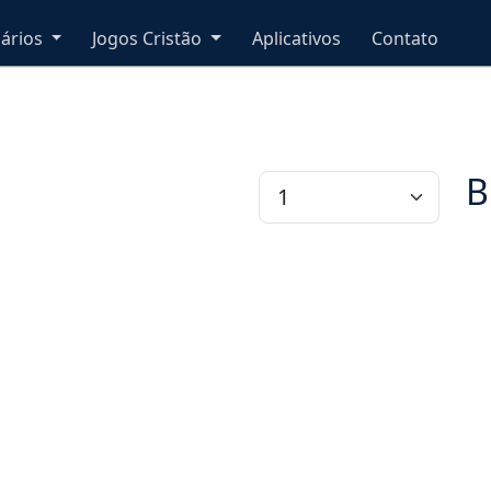
nários
Jogos Cristão
Aplicativos
Contato
B