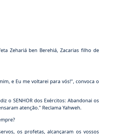
a Zehariá ben Berehiá, Zacarias filho de
im, e Eu me voltarei para vós!", convoca o
 diz o SENHOR dos Exércitos: Abandonai os
pensaram atenção." Reclama Yahweh.
sempre?
rvos, os profetas, alcançaram os vossos