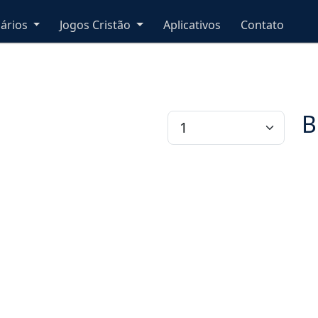
nários
Jogos Cristão
Aplicativos
Contato
B