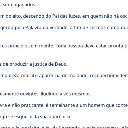
s ser enganados.
 do alto, descendo do Pai das luzes, em quem não há osci
erou pela Palavra da verdade, a fim de sermos como que o
s princípios em mente: Toda pessoa deve estar pronta para
de produzir a justiça de Deus.
 impureza moral e aparência de maldade, recebei humildem
esmente ouvintes, iludindo a vós mesmos.
vra e não praticante, é semelhante a um homem que contem
ogo se esquece da sua aparência.