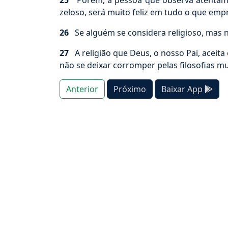
25
Porém, a pessoa que observa atentamente
zeloso, será muito feliz em tudo o que emp
26
Se alguém se considera religioso, mas nã
27
A religião que Deus, o nosso Pai, aceita
não se deixar corromper pelas filosofias m
Anterior
Próximo
Baixar App