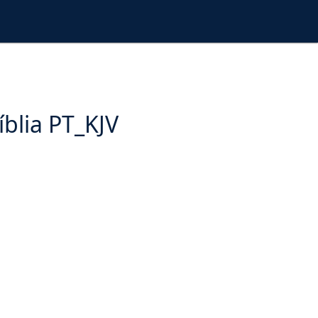
íblia PT_KJV