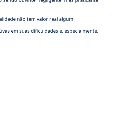
o sendo ouvinte negligente, mas praticante
alidade não tem valor real algum!
iúvas em suas dificuldades e, especialmente,