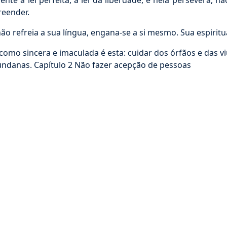
 a lei perfeita, a lei da liberdade, e nela persevera, nã
reender.
o refreia a sua língua, engana-se a si mesmo. Sua espiritu
 como sincera e imaculada é esta: cuidar dos órfãos e das v
undanas. Capítulo 2 Não fazer acepção de pessoas