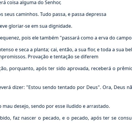
rá coisa alguma do Senhor,
os seus caminhos. Tudo passa, e passa depressa
ve gloriar-se em sua dignidade.
equenez, pois ele também "passará como a erva do campo
tenso e seca a planta; cai, então, a sua flor, e toda a sua
mpromissos. Provação e tentação se diferem
ão, porquanto, após ter sido aprovada, receberá o prêmi
erá dizer: "Estou sendo tentado por Deus". Ora, Deus n
mau desejo, sendo por esse iludido e arrastado.
ido, faz nascer o pecado, e o pecado, após ter se cons