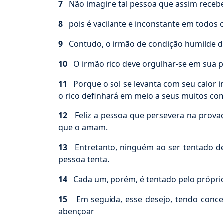
7
Não imagine tal pessoa que assim recebe
8
pois é vacilante e inconstante em todos 
9
Contudo, o irmão de condição humilde de
10
O irmão rico deve orgulhar-se em sua p
11
Porque o sol se levanta com seu calor in
o rico definhará em meio a seus muitos co
12
Feliz a pessoa que persevera na provaç
que o amam.
13
Entretanto, ninguém ao ser tentado dev
pessoa tenta.
14
Cada um, porém, é tentado pelo próprio 
15
Em seguida, esse desejo, tendo conceb
abençoar