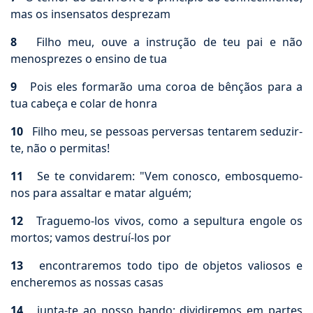
mas os insensatos desprezam
8
Filho meu, ouve a instrução de teu pai e não
menosprezes o ensino de tua
9
Pois eles formarão uma coroa de bênçãos para a
tua cabeça e colar de honra
10
Filho meu, se pessoas perversas tentarem seduzir-
te, não o permitas!
11
Se te convidarem: "Vem conosco, embosquemo-
nos para assaltar e matar alguém;
12
Traguemo-los vivos, como a sepultura engole os
mortos; vamos destruí-los por
13
encontraremos todo tipo de objetos valiosos e
encheremos as nossas casas
14
junta-te ao nosso bando; dividiremos em partes