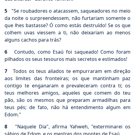
5
"Se roubadores o atacassem, saqueadores no meio
da noite o surpreendessem, não furtariam somente o
que lhes bastasse? Ó como estás destruído! Se os que
colhem uvas viessem a ti, não deixariam ao menos
alguns cachos para trás?
6
Contudo, como Esaú foi saqueado! Como foram
pilhados os seus tesouros mais secretos e estimados!
7
Todos os teus aliados te empurraram em direção
aos limites das fronteiras; os que mantinham paz
contigo te enganaram e prevaleceram contra ti; os
teus melhores amigos, aqueles que comem do teu
pão, são os mesmos que preparam armadilhas para
teus pés; de fato, não há entendimento algum em
Edom."
8
"Naquele Dia", afirma Yahweh, "exterminarei os
sábios de Edom, e os mestres dos montes de Esaú.