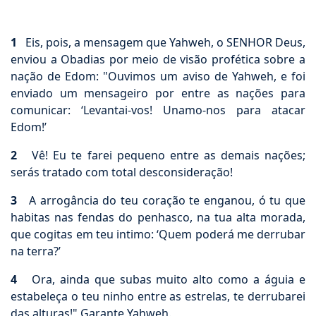
1
Eis, pois, a mensagem que Yahweh, o SENHOR Deus,
enviou a Obadias por meio de visão profética sobre a
nação de Edom: "Ouvimos um aviso de Yahweh, e foi
enviado um mensageiro por entre as nações para
comunicar: ‘Levantai-vos! Unamo-nos para atacar
Edom!’
2
Vê! Eu te farei pequeno entre as demais nações;
serás tratado com total desconsideração!
3
A arrogância do teu coração te enganou, ó tu que
habitas nas fendas do penhasco, na tua alta morada,
que cogitas em teu intimo: ‘Quem poderá me derrubar
na terra?’
4
Ora, ainda que subas muito alto como a águia e
estabeleça o teu ninho entre as estrelas, te derrubarei
das alturas!" Garante Yahweh.