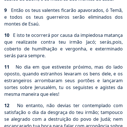
9
Então os teus valentes ficarão apavorados, ó Temã,
e todos os teus guerreiros serão eliminados dos
montes de Esaú.
10
E isto te ocorrerá por causa da impiedosa matança
que realizaste contra teu irmão Jacó; serás,pois,
coberto de humilhação e vergonha, e exterminado
serás para sempre.
11
No dia em que estiveste próximo, mas do lado
oposto, quando estranhos levaram os bens dele, e os
estrangeiros arrombaram seus portões e lançaram
sortes sobre Jerusalém, tu os seguistes e agistes da
mesma maneira que eles!
12
No entanto, não devias ter contemplado com
satisfação o dia da desgraça do teu irmão; tampouco
se alegrado com a destruição do povo de Judá; nem
escancarado tua boca para falar com arrogância sobre