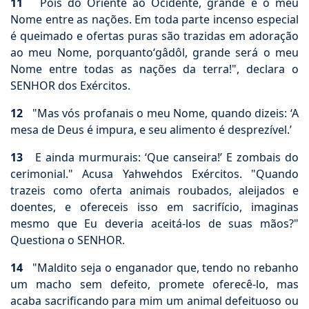
11
Pois do Oriente ao Ocidente, grande é o meu
Nome entre as nações. Em toda parte incenso especial
é queimado e ofertas puras são trazidas em adoração
ao meu Nome, porquanto‘gâdôl, grande será o meu
Nome entre todas as nações da terra!", declara o
SENHOR dos Exércitos.
12
"Mas vós profanais o meu Nome, quando dizeis: ‘A
mesa de Deus é impura, e seu alimento é desprezível.’
13
E ainda murmurais: ‘Que canseira!’ E zombais do
cerimonial." Acusa Yahwehdos Exércitos. "Quando
trazeis como oferta animais roubados, aleijados e
doentes, e ofereceis isso em sacrifício, imaginas
mesmo que Eu deveria aceitá-los de suas mãos?"
Questiona o SENHOR.
14
"Maldito seja o enganador que, tendo no rebanho
um macho sem defeito, promete oferecê-lo, mas
acaba sacrificando para mim um animal defeituoso ou