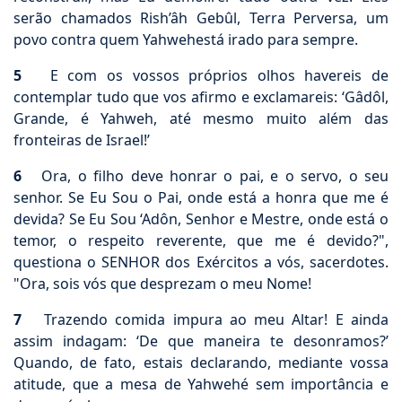
serão chamados Rish’âh Gebûl, Terra Perversa, um
povo contra quem Yahwehestá irado para sempre.
5
E com os vossos próprios olhos havereis de
contemplar tudo que vos afirmo e exclamareis: ‘Gâdôl,
Grande, é Yahweh, até mesmo muito além das
fronteiras de Israel!’
6
Ora, o filho deve honrar o pai, e o servo, o seu
senhor. Se Eu Sou o Pai, onde está a honra que me é
devida? Se Eu Sou ‘Adôn, Senhor e Mestre, onde está o
temor, o respeito reverente, que me é devido?",
questiona o SENHOR dos Exércitos a vós, sacerdotes.
"Ora, sois vós que desprezam o meu Nome!
7
Trazendo comida impura ao meu Altar! E ainda
assim indagam: ‘De que maneira te desonramos?’
Quando, de fato, estais declarando, mediante vossa
atitude, que a mesa de Yahwehé sem importância e