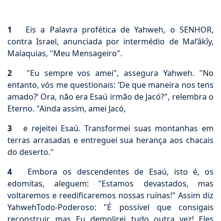
1
Eis a Palavra profética de Yahweh, o SENHOR,
contra Israel, anunciada por intermédio de Mal’âkîy,
Malaquias, "Meu Mensageiro".
2
"Eu sempre vos amei", assegura Yahweh. "No
entanto, vós me questionais: ‘De que maneira nos tens
amado?’ Ora, não era Esaú irmão de Jacó?", relembra o
Eterno. "Ainda assim, amei Jacó,
3
e rejeitei Esaú. Transformei suas montanhas em
terras arrasadas e entreguei sua herança aos chacais
do deserto."
4
Embora os descendentes de Esaú, isto é, os
edomitas, aleguem: "Estamos devastados, mas
voltaremos e reedificaremos nossas ruínas!" Assim diz
YahwehTodo-Poderoso: "É possível que consigais
reconstruir, mas Eu demolirei tudo outra vez! Eles