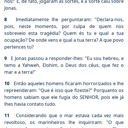
nós!" E, de fato, jogaram as sortes, e a sorte caiu sobre
Jonas.
8
Imediatamente lhe perguntaram: "Declara-nos,
pois, neste momento, por culpa de quem nos
sobreveio esta tragédia? Quem és tu e qual a tua
ocupação? De onde vens e qual a tua terra? A que povo
pertences tu?
9
E Jonas passou a responder-lhes: "Eu sou hebreu, e
temo a Yahweh, Elohim, o Deus dos céus, que fez o
mar e a terra!"
10
Então aqueles homens ficaram horrorizados e lhe
repreenderam: "Que é isso que fizeste?" Porquanto os
homens sabiam que ele fugia do SENHOR, pois ele já
lhes havia contato tudo.
11
Considerando que o mar estava cada vez mais
revoltoso, os marinheiros lhe inquiriram: "O que