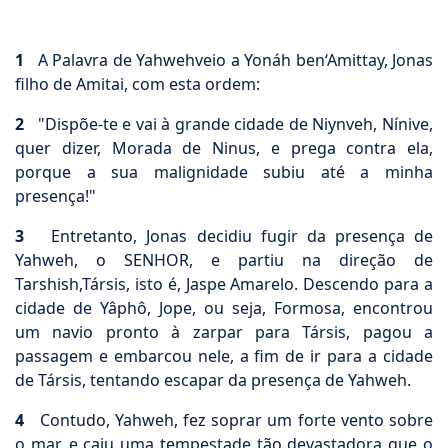
1
A Palavra de Yahwehveio a Yonáh ben‘Amittay, Jonas
filho de Amitai, com esta ordem:
2
"Dispõe-te e vai à grande cidade de Niynveh, Nínive,
quer dizer, Morada de Ninus, e prega contra ela,
porque a sua malignidade subiu até a minha
presença!"
3
Entretanto, Jonas decidiu fugir da presença de
Yahweh, o SENHOR, e partiu na direção de
Tarshish,Társis, isto é, Jaspe Amarelo. Descendo para a
cidade de Yâphô, Jope, ou seja, Formosa, encontrou
um navio pronto à zarpar para Társis, pagou a
passagem e embarcou nele, a fim de ir para a cidade
de Társis, tentando escapar da presença de Yahweh.
4
Contudo, Yahweh, fez soprar um forte vento sobre
o mar, e caiu uma tempestade tão devastadora que o