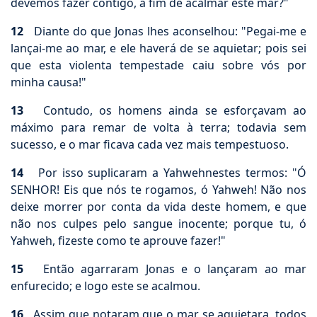
devemos fazer contigo, a fim de acalmar este mar?"
12
Diante do que Jonas lhes aconselhou: "Pegai-me e
lançai-me ao mar, e ele haverá de se aquietar; pois sei
que esta violenta tempestade caiu sobre vós por
minha causa!"
13
Contudo, os homens ainda se esforçavam ao
máximo para remar de volta à terra; todavia sem
sucesso, e o mar ficava cada vez mais tempestuoso.
14
Por isso suplicaram a Yahwehnestes termos: "Ó
SENHOR! Eis que nós te rogamos, ó Yahweh! Não nos
deixe morrer por conta da vida deste homem, e que
não nos culpes pelo sangue inocente; porque tu, ó
Yahweh, fizeste como te aprouve fazer!"
15
Então agarraram Jonas e o lançaram ao mar
enfurecido; e logo este se acalmou.
16
Assim que notaram que o mar se aquietara, todos