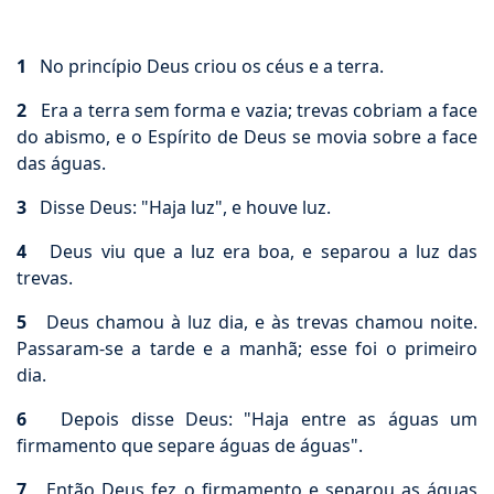
1
No princípio Deus criou os céus e a terra.
2
Era a terra sem forma e vazia; trevas cobriam a face
do abismo, e o Espírito de Deus se movia sobre a face
das águas.
3
Disse Deus: "Haja luz", e houve luz.
4
Deus viu que a luz era boa, e separou a luz das
trevas.
5
Deus chamou à luz dia, e às trevas chamou noite.
Passaram-se a tarde e a manhã; esse foi o primeiro
dia.
6
Depois disse Deus: "Haja entre as águas um
firmamento que separe águas de águas".
7
Então Deus fez o firmamento e separou as águas