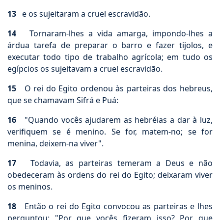
13
e os sujeitaram a cruel escravidão.
14
Tornaram-lhes a vida amarga, impondo-lhes a
árdua tarefa de preparar o barro e fazer tijolos, e
executar todo tipo de trabalho agrícola; em tudo os
egípcios os sujeitavam a cruel escravidão.
15
O rei do Egito ordenou às parteiras dos hebreus,
que se chamavam Sifrá e Puá:
16
"Quando vocês ajudarem as hebréias a dar à luz,
verifiquem se é menino. Se for, matem-no; se for
menina, deixem-na viver".
17
Todavia, as parteiras temeram a Deus e não
obedeceram às ordens do rei do Egito; deixaram viver
os meninos.
18
Então o rei do Egito convocou as parteiras e lhes
perguntou: "Por que vocês fizeram isso? Por que