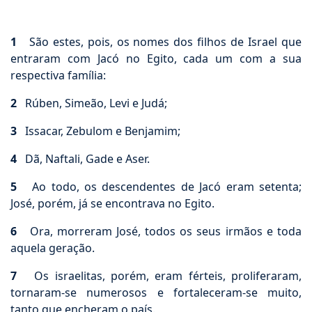
1
São estes, pois, os nomes dos filhos de Israel que
entraram com Jacó no Egito, cada um com a sua
respectiva família:
2
Rúben, Simeão, Levi e Judá;
3
Issacar, Zebulom e Benjamim;
4
Dã, Naftali, Gade e Aser.
5
Ao todo, os descendentes de Jacó eram setenta;
José, porém, já se encontrava no Egito.
6
Ora, morreram José, todos os seus irmãos e toda
aquela geração.
7
Os israelitas, porém, eram férteis, proliferaram,
tornaram-se numerosos e fortaleceram-se muito,
tanto que encheram o país.