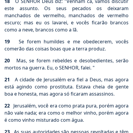
18
O SENHOR Deus diz: "Venham cá, vamos discutir
este assunto. Os seus pecados os deixaram
manchados de vermelho, manchados de vermelho
escuro; mas eu os lavarei, e vocês ficarão brancos
como a neve, brancos como a lã.
19
Se forem humildes e me obedecerem, vocês
comerão das coisas boas que a terra produz.
20
Mas, se forem rebeldes e desobedientes, serão
mortos na guerra. Eu, o SENHOR, falei. "
21
A cidade de Jerusalém era fiel a Deus, mas agora
está agindo como prostituta. Estava cheia de gente
boa e honesta, mas agora só ficaram assassinos.
22
Jerusalém, você era como prata pura, porém agora
não vale nada; era como o melhor vinho, porém agora
é como vinho misturado com água.
23
As suas autoridades são pessoas revoltadas e têm