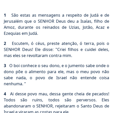
1
São estas as mensagens a respeito de Judá e de
Jerusalém que o SENHOR Deus deu a Isaías, filho de
Amoz, durante os reinados de Uzias, Jotão, Acaz e
Ezequias em Judá.
2
Escutem, ó céus, preste atenção, ó terra, pois o
SENHOR Deus! Ele disse: "Criei filhos e cuidei deles,
mas eles se revoltaram contra mim.
3
O boi conhece o seu dono, e o jumento sabe onde o
dono põe o alimento para ele, mas o meu povo não
sabe nada, o povo de Israel não entende coisa
nenhuma. "
4
Ai desse povo mau, dessa gente cheia de pecados!
Todos são ruins, todos são perversos. Eles
abandonaram o SENHOR, rejeitaram o Santo Deus de
Israel e viraram as costas para ele.