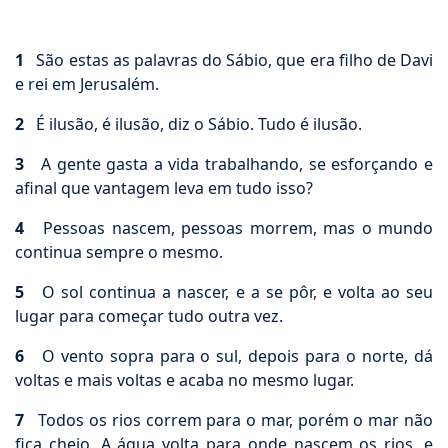
1
São estas as palavras do Sábio, que era filho de Davi
e rei em Jerusalém.
2
É ilusão, é ilusão, diz o Sábio. Tudo é ilusão.
3
A gente gasta a vida trabalhando, se esforçando e
afinal que vantagem leva em tudo isso?
4
Pessoas nascem, pessoas morrem, mas o mundo
continua sempre o mesmo.
5
O sol continua a nascer, e a se pôr, e volta ao seu
lugar para começar tudo outra vez.
6
O vento sopra para o sul, depois para o norte, dá
voltas e mais voltas e acaba no mesmo lugar.
7
Todos os rios correm para o mar, porém o mar não
fica cheio. A água volta para onde nascem os rios, e