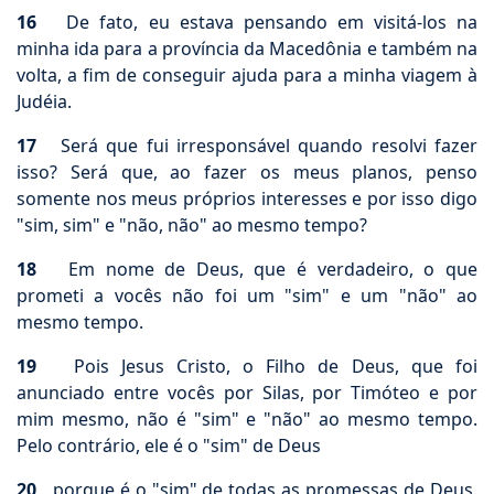
16
De fato, eu estava pensando em visitá-los na
minha ida para a província da Macedônia e também na
volta, a fim de conseguir ajuda para a minha viagem à
Judéia.
17
Será que fui irresponsável quando resolvi fazer
isso? Será que, ao fazer os meus planos, penso
somente nos meus próprios interesses e por isso digo
"sim, sim" e "não, não" ao mesmo tempo?
18
Em nome de Deus, que é verdadeiro, o que
prometi a vocês não foi um "sim" e um "não" ao
mesmo tempo.
19
Pois Jesus Cristo, o Filho de Deus, que foi
anunciado entre vocês por Silas, por Timóteo e por
mim mesmo, não é "sim" e "não" ao mesmo tempo.
Pelo contrário, ele é o "sim" de Deus
20
porque é o "sim" de todas as promessas de Deus.