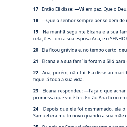
17
Então Eli disse: —Vá em paz. Que o Deus 
18
—Que o senhor sempre pense bem de mim!
19
Na manhã seguinte Elcana e a sua famí
relações com a sua esposa Ana, e o SENHO
20
Ela ficou grávida e, no tempo certo, deu
21
Elcana e a sua família foram a Siló para 
22
Ana, porém, não foi. Ela disse ao mari
fique lá toda a sua vida.
23
Elcana respondeu: —Faça o que achar m
promessa que você fez. Então Ana ficou em
24
Depois que ele foi desmamado, ela o le
Samuel era muito novo quando a sua mãe o