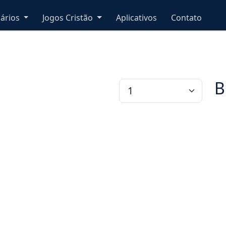
nários
Jogos Cristão
Aplicativos
Contato
B