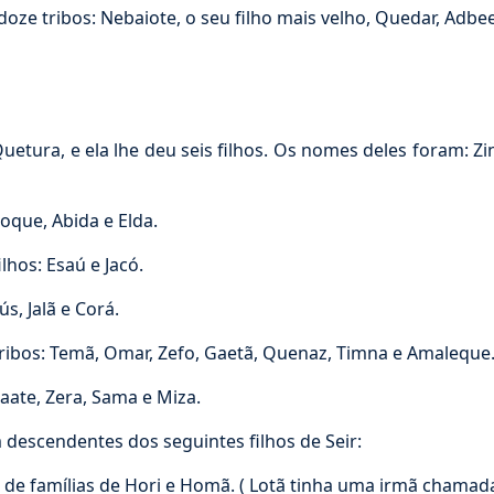
oze tribos: Nebaiote, o seu filho mais velho, Quedar, Adbee
ra, e ela lhe deu seis filhos. Os nomes deles foram: Zinr
noque, Abida e Elda.
lhos: Esaú e Jacó.
s, Jalã e Corá.
tribos: Temã, Omar, Zefo, Gaetã, Quenaz, Timna e Amaleque
aate, Zera, Sama e Miza.
scendentes dos seguintes filhos de Seir:
de famílias de Hori e Homã. ( Lotã tinha uma irmã chamada