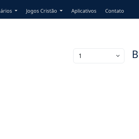
nários
Jogos Cristão
Aplicativos
Contato
B