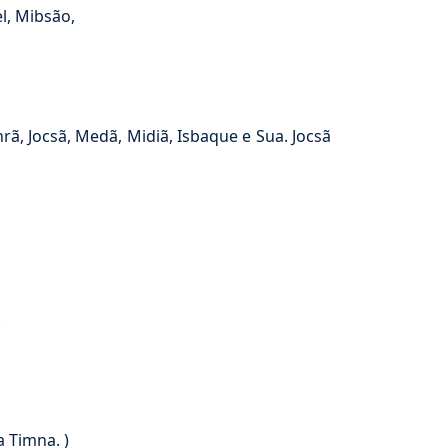
l, Mibsão,
ã, Jocsã, Medã, Midiã, Isbaque e Sua. Jocsã
.
 Timna. )