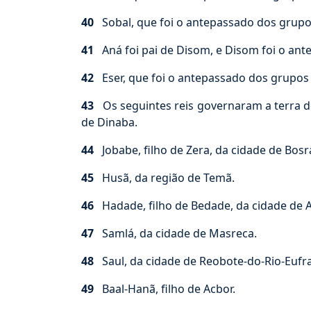
40
Sobal, que foi o antepassado dos grupos d
41
Aná foi pai de Disom, e Disom foi o ante
42
Eser, que foi o antepassado dos grupos de
43
Os seguintes reis governaram a terra de 
de Dinaba.
44
Jobabe, filho de Zera, da cidade de Bosr
45
Husã, da região de Temã.
46
Hadade, filho de Bedade, da cidade de A
47
Samlá, da cidade de Masreca.
48
Saul, da cidade de Reobote-do-Rio-Eufra
49
Baal-Hanã, filho de Acbor.