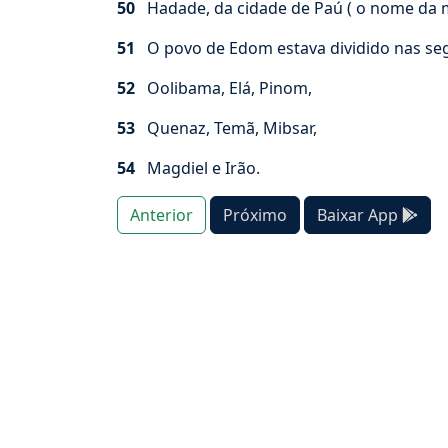
50
Hadade, da cidade de Paú ( o nome da mu
51
O povo de Edom estava dividido nas segui
52
Oolibama, Elá, Pinom,
53
Quenaz, Temã, Mibsar,
54
Magdiel e Irão.
Anterior
Próximo
Baixar App