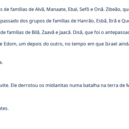
e famílias de Alvã, Manaate, Ebal, Sefô e Onã. Zibeão, que f
passado dos grupos de famílias de Hanrão, Esbã, Itrã e Qu
 famílias de Bilã, Zaavã e Jaacã. Disã, que foi o antepassa
Edom, um depois do outro, no tempo em que Israel ainda nã
a.
vite. Ele derrotou os midianitas numa batalha na terra de 
tes.