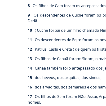
8
Os filhos de Cam foram os antepassados d
9
Os descendentes de Cuche foram os povo
Dedã.
10
( Cuche foi pai de um filho chamado Nin
11
Os descendentes de Egito foram os povo
12
Patrus, Caslu e Creta ( de quem os filist
13
Os filhos de Canaã foram: Sidom, o mais
14
Canaã também foi o antepassado dos je
15
dos heveus, dos arquitas, dos sineus,
16
dos arvaditas, dos zemareus e dos ham
17
Os filhos de Sem foram Elão, Assur, Arp
nomes.