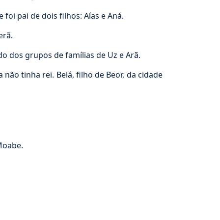
oi pai de dois filhos: Aías e Aná.
erã.
do dos grupos de famílias de Uz e Arã.
o tinha rei. Belá, filho de Beor, da cidade
Moabe.