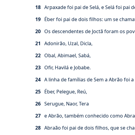
18
Arpaxade foi pai de Selá, e Selá foi pai d
19
Éber foi pai de dois filhos: um se cham
20
Os descendentes de Joctã foram os povos
21
Adonirão, Uzal, Dicla,
22
Obal, Abimael, Sabá,
23
Ofir, Havilá e Jobabe.
24
A linha de famílias de Sem a Abrão foi a
25
Éber, Pelegue, Reú,
26
Serugue, Naor, Tera
27
e Abrão, também conhecido como Abra
28
Abraão foi pai de dois filhos, que se c