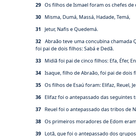
29
Os filhos de Ismael foram os chefes de d
30
Misma, Dumá, Massá, Hadade, Temá,
31
Jetur, Nafis e Quedemá.
32
Abraão teve uma concubina chamada Quetu
foi pai de dois filhos: Sabá e Dedã.
33
Midiã foi pai de cinco filhos: Efa, Éfer, E
34
Isaque, filho de Abraão, foi pai de dois fi
35
Os filhos de Esaú foram: Elifaz, Reuel, Jeú
36
Elifaz foi o antepassado das seguintes 
37
Reuel foi o antepassado das tribos de N
38
Os primeiros moradores de Edom eram de
39
Lotã, que foi o antepassado dos grupos 