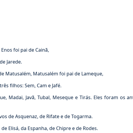
 Enos foi pai de Cainã,
 de Jarede.
 de Matusalém, Matusalém foi pai de Lameque,
rês filhos: Sem, Cam e Jafé.
e, Madai, Javã, Tubal, Meseque e Tirás. Eles foram os a
s de Asquenaz, de Rifate e de Togarma.
e Elisá, da Espanha, de Chipre e de Rodes.