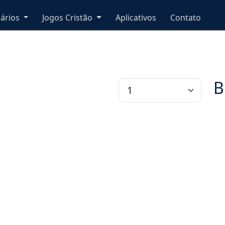
nários
Jogos Cristão
Aplicativos
Contato
B