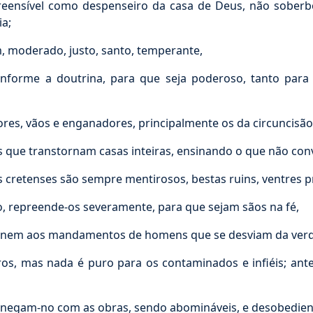
eensível como despenseiro da casa de Deus, não soberb
a;
 moderado, justo, santo, temperante,
onforme a doutrina, para que seja poderoso, tanto par
es, vãos e enganadores, principalmente os da circuncisão
que transtornam casas inteiras, ensinando o que não con
s cretenses são sempre mentirosos, bestas ruins, ventres p
, repreende-os severamente, para que sejam sãos na fé,
, nem aos mandamentos de homens que se desviam da ver
s, mas nada é puro para os contaminados e infiéis; ante
gam-no com as obras, sendo abomináveis, e desobediente