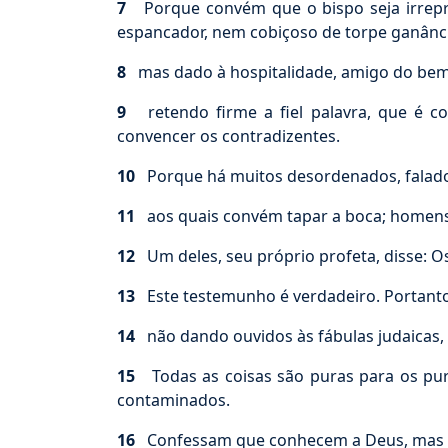
7
Porque convém que o bispo seja irrepr
espancador, nem cobiçoso de torpe ganânci
8
mas dado à hospitalidade, amigo do bem,
9
retendo firme a fiel palavra, que é c
convencer os contradizentes.
10
Porque há muitos desordenados, falador
11
aos quais convém tapar a boca; homens 
12
Um deles, seu próprio profeta, disse: O
13
Este testemunho é verdadeiro. Portanto
14
não dando ouvidos às fábulas judaicas
15
Todas as coisas são puras para os puro
contaminados.
16
Confessam que conhecem a Deus, mas ne