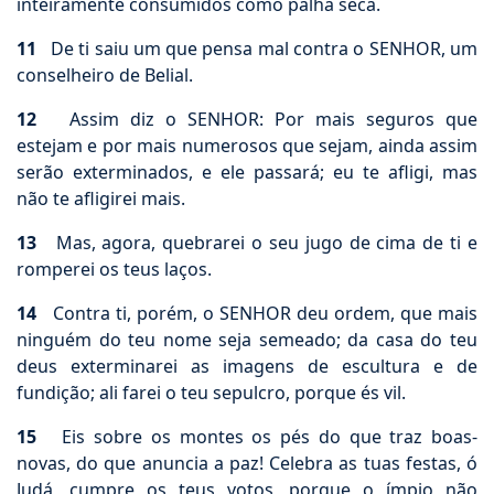
inteiramente consumidos como palha seca.
11
De ti saiu um que pensa mal contra o SENHOR, um
conselheiro de Belial.
12
Assim diz o SENHOR: Por mais seguros que
estejam e por mais numerosos que sejam, ainda assim
serão exterminados, e ele passará; eu te afligi, mas
não te afligirei mais.
13
Mas, agora, quebrarei o seu jugo de cima de ti e
romperei os teus laços.
14
Contra ti, porém, o SENHOR deu ordem, que mais
ninguém do teu nome seja semeado; da casa do teu
deus exterminarei as imagens de escultura e de
fundição; ali farei o teu sepulcro, porque és vil.
15
Eis sobre os montes os pés do que traz boas-
novas, do que anuncia a paz! Celebra as tuas festas, ó
Judá, cumpre os teus votos, porque o ímpio não