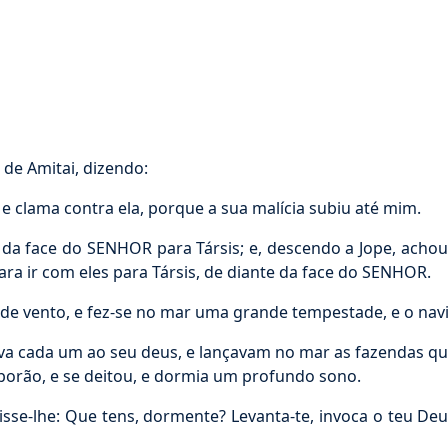
 de Amitai, dizendo:
e clama contra ela, porque a sua malícia subiu até mim.
da face do SENHOR para Társis; e, descendo a Jope, achou 
ra ir com eles para Társis, de diante da face do SENHOR.
ento, e fez-se no mar uma grande tempestade, e o navio
 cada um ao seu deus, e lançavam no mar as fazendas que
porão, e se deitou, e dormia um profundo sono.
sse-lhe: Que tens, dormente? Levanta-te, invoca o teu Deu