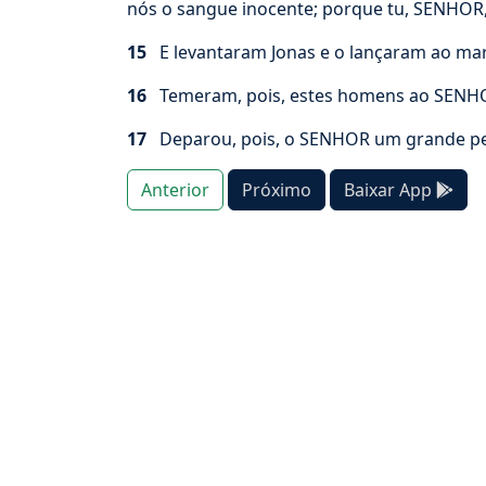
nós o sangue inocente; porque tu, SENHOR,
15
E levantaram Jonas e o lançaram ao mar;
16
Temeram, pois, estes homens ao SENHOR
17
Deparou, pois, o SENHOR um grande peixe,
Anterior
Próximo
Baixar App