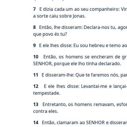
7
E dizia cada um ao seu companheiro: Vind
a sorte caiu sobre Jonas.
8
Então, lhe disseram: Declara-nos tu, agor
que povo és tu?
9
E ele lhes disse: Eu sou hebreu e temo ao
10
Então, os homens se encheram de grand
SENHOR, porque ele lho tinha declarado.
11
E disseram-lhe: Que te faremos nós, par
12
E ele lhes disse: Levantai-me e lançai
tempestade.
13
Entretanto, os homens remavam, esforç
contra eles.
14
Então, clamaram ao SENHOR e disseram