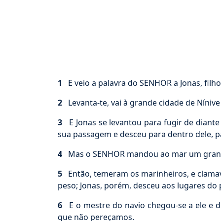
1
E veio a palavra do SENHOR a Jonas, filho
2
Levanta-te, vai à grande cidade de Nínive 
3
E Jonas se levantou para fugir de diante 
sua passagem e desceu para dentro dele, pa
4
Mas o SENHOR mandou ao mar um grande v
5
Então, temeram os marinheiros, e clamava
peso; Jonas, porém, desceu aos lugares do 
6
E o mestre do navio chegou-se a ele e di
que não pereçamos.