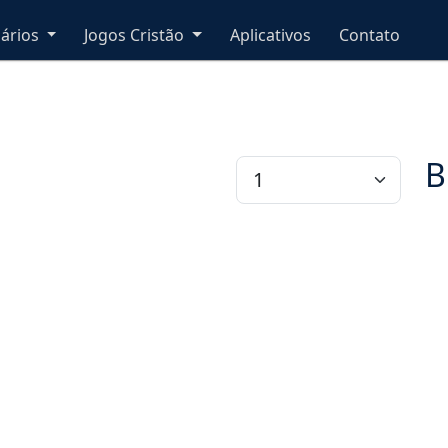
nários
Jogos Cristão
Aplicativos
Contato
B