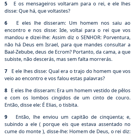
5
E os mensageiros voltaram para o rei, e ele lhes
disse: Que há, que voltastes?
6
E eles lhe disseram: Um homem nos saiu ao
encontro e nos disse: Ide, voltai para o rei que vos
mandou e dizei-lhe: Assim diz o SENHOR: Porventura,
não há Deus em Israel, para que mandes consultar a
Baal-Zebube, deus de Ecrom? Portanto, da cama, a que
subiste, não descerás, mas sem falta morrerás.
7
E ele lhes disse: Qual era o trajo do homem que vos
veio ao encontro e vos falou estas palavras?
8
E eles lhe disseram: Era um homem vestido de pêlos
e com os lombos cingidos de um cinto de couro.
Então, disse ele: É Elias, o tisbita.
9
Então, lhe enviou um capitão de cinqüenta; e,
subindo a ele ( porque eis que estava assentado no
cume do monte ), disse-lhe: Homem de Deus, o rei diz: