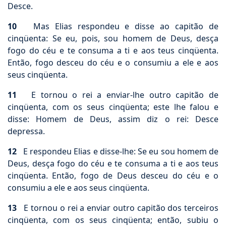
Desce.
10
Mas Elias respondeu e disse ao capitão de
cinqüenta: Se eu, pois, sou homem de Deus, desça
fogo do céu e te consuma a ti e aos teus cinqüenta.
Então, fogo desceu do céu e o consumiu a ele e aos
seus cinqüenta.
11
E tornou o rei a enviar-lhe outro capitão de
cinqüenta, com os seus cinqüenta; este lhe falou e
disse: Homem de Deus, assim diz o rei: Desce
depressa.
12
E respondeu Elias e disse-lhe: Se eu sou homem de
Deus, desça fogo do céu e te consuma a ti e aos teus
cinqüenta. Então, fogo de Deus desceu do céu e o
consumiu a ele e aos seus cinqüenta.
13
E tornou o rei a enviar outro capitão dos terceiros
cinqüenta, com os seus cinqüenta; então, subiu o