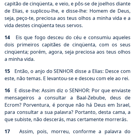
capitão de cinqüenta, e veio, e pôs-se de joelhos diante
de Elias, e suplicou-lhe, e disse-lhe: Homem de Deus,
seja, peço-te, preciosa aos teus olhos a minha vida e a
vida destes cinqüenta teus servos.
14
Eis que fogo desceu do céu e consumiu aqueles
dois primeiros capitães de cinqüenta, com os seus
cinqüenta; porém, agora, seja preciosa aos teus olhos
a minha vida.
15
Então, o anjo do SENHOR disse a Elias: Desce com
este, não temas. E levantou-se e desceu com ele ao rei.
16
E disse-lhe: Assim diz o SENHOR: Por que enviaste
mensageiros a consultar a Baal-Zebube, deus de
Ecrom? Porventura, é porque não há Deus em Israel,
para consultar a sua palavra? Portanto, desta cama, a
que subiste, não descerás, mas certamente morrerás.
17
Assim, pois, morreu, conforme a palavra do