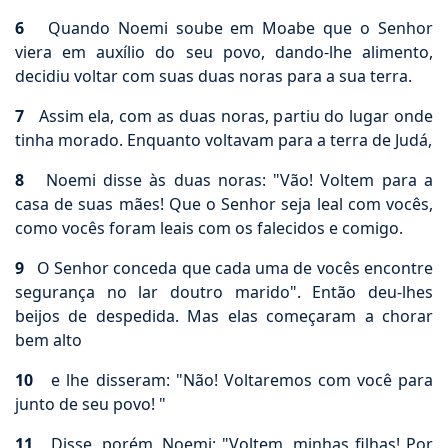
6
Quando Noemi soube em Moabe que o Senhor
viera em auxílio do seu povo, dando-lhe alimento,
decidiu voltar com suas duas noras para a sua terra.
7
Assim ela, com as duas noras, partiu do lugar onde
tinha morado. Enquanto voltavam para a terra de Judá,
8
Noemi disse às duas noras: "Vão! Voltem para a
casa de suas mães! Que o Senhor seja leal com vocês,
como vocês foram leais com os falecidos e comigo.
9
O Senhor conceda que cada uma de vocês encontre
segurança no lar doutro marido". Então deu-lhes
beijos de despedida. Mas elas começaram a chorar
bem alto
10
e lhe disseram: "Não! Voltaremos com você para
junto de seu povo! "
11
Disse, porém, Noemi: "Voltem, minhas filhas! Por