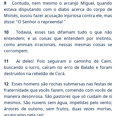
9
Contudo, nem mesmo o arcanjo Miguel, quando
estava disputando com o diabo acerca do corpo de
Moisés, ousou fazer acusação injuriosa contra ele, mas
disse: "O Senhor o repreenda! "
10
Todavia, esses tais difamam tudo o que não
entendem; e as coisas que entendem por instinto,
como animais irracionais, nessas mesmas coisas se
corrompem.
11
Ai deles! Pois seguiram o caminho de Caim,
buscando o lucro, caíram no erro de Balaão e foram
destruídos na rebelião de Corá.
12
Esses homens são rochas submersas nas festas de
fraternidade que vocês fazem, comendo com vocês de
maneira desonrosa. São pastores que só cuidam de si
mesmos. São nuvens sem água, impelidas pelo vento;
árvores de outono, sem frutos, duas vezes mortas,
arrancadas pela raiz.