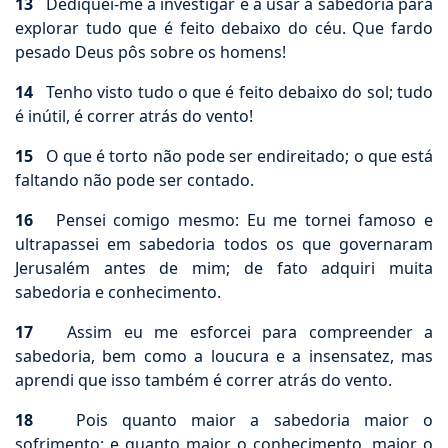
13
Dediquei-me a investigar e a usar a sabedoria para
explorar tudo que é feito debaixo do céu. Que fardo
pesado Deus pôs sobre os homens!
14
Tenho visto tudo o que é feito debaixo do sol; tudo
é inútil, é correr atrás do vento!
15
O que é torto não pode ser endireitado; o que está
faltando não pode ser contado.
16
Pensei comigo mesmo: Eu me tornei famoso e
ultrapassei em sabedoria todos os que governaram
Jerusalém antes de mim; de fato adquiri muita
sabedoria e conhecimento.
17
Assim eu me esforcei para compreender a
sabedoria, bem como a loucura e a insensatez, mas
aprendi que isso também é correr atrás do vento.
18
Pois quanto maior a sabedoria maior o
sofrimento; e quanto maior o conhecimento, maior o